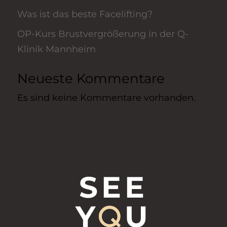
Was ist das beste Facelifting?
OP-Kurs Brustvergrößerung in der Q-
Klinik Mannheim
Neueste Kommentare
Es sind keine Kommentare vorhanden.
SEE
Y
U