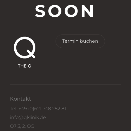
SOON
Termin buchen
Kontakt
Tel.
+49 (0)621 748 282 81
info@qklinik.de
Q7 3, 2. OG