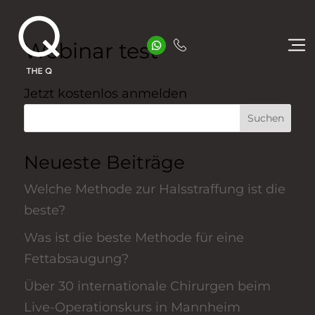
Webinar test
Jetzt kostenlos anmelden
Suchen
Neueste Beiträge
Welche Methode zur Halsstraffung ist die
beste?
Was ist die beste Methode für eine
Fettabsaugung?
Über 30 internationale Chirurgen beim
Live-Operationskurs in Mannheim