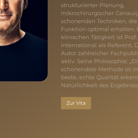
strukturierter Planung,
mikrochirurgischer Genaui
schonenden Techniken, di
Funktion optimal erhalten.
klinischen Tätigkeit ist Prof
international als Referent,
Autor zahlreicher Fachpubl
aktiv. Seine Philosophie: „D
schonendste Methode ist i
beste, echte Qualität erke
Natürlichkeit des Ergebniss
Zur Vita