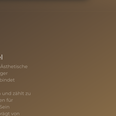
l
 Ästhetische
nger
rbindet
n und zählt zu
en für
 Sein
prägt von