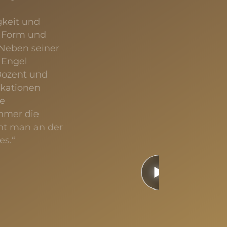
gkeit und
e Form und
 Neben seiner
. Engel
 Dozent und
ikationen
ie
mmer die
nnt man an der
es.“