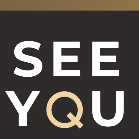
SEE
Y
U