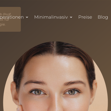
h Prof.
perationen
Minimalinvasiv
Preise
Blog
zt für
gie.