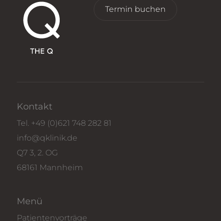
Termin buchen
Kontakt
Tel.
+49 (0)621 748 282 81
info@qklinik.de
Q7 3, 2. OG
68161 Mannheim
Menü
Patientenvorträge