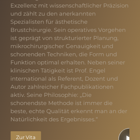
der
Exzellenz mit wissenschaftlicher Präzision
und
e.
und zählt zu den anerkannten
äst
re
Spezialisten für ästhetische
Er 
.
Brustchirurgie. Sein operatives Vorgehen
Kom
nd
ist geprägt von strukturierter Planung,
Sei
mikrochirurgischer Genauigkeit und
sei
schonenden Techniken, die Form und
ber
Funktion optimal erhalten. Neben seiner
ein
.
klinischen Tätigkeit ist Prof. Engel
har
tig,
international als Referent, Dozent und
Pro
Autor zahlreicher Fachpublikationen
häl
aktiv. Seine Philosophie: „Die
Fac
schonendste Methode ist immer die
ren
st
beste, echte Qualität erkennt man an der
Jou
Natürlichkeit des Ergebnisses.“
ist 
 zu
Nat
bri
Zur Vita