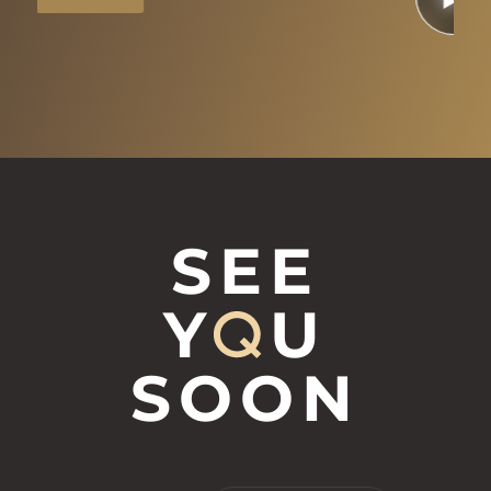
Zu
SEE
Y
U
SOON