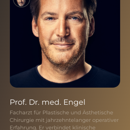
Prof. Dr. med. Engel
Pr
Re
Facharzt für Plastische und Ästhetische
he
Chirurgie mit jahrzehntelanger operativer
Fac
ng
Erfahrung. Er verbindet klinische
Chi