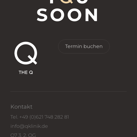
SOON
Termin buchen
Kontakt
Tel.
+49 (0)621 748 282 81
info@qklinik.de
Q7 3, 2. OG